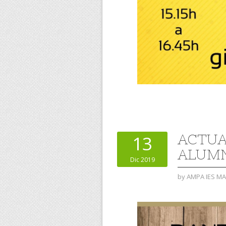
ACTUA
13
ALUM
Dic 2019
by
AMPA IES M