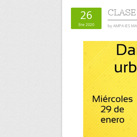
CLASE
26
Ene 2020
by
AMPA IES M