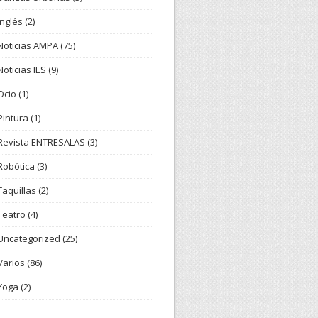
Inglés
(2)
Noticias AMPA
(75)
Noticias IES
(9)
Ocio
(1)
Pintura
(1)
Revista ENTRESALAS
(3)
Robótica
(3)
Taquillas
(2)
Teatro
(4)
Uncategorized
(25)
Varios
(86)
Yoga
(2)