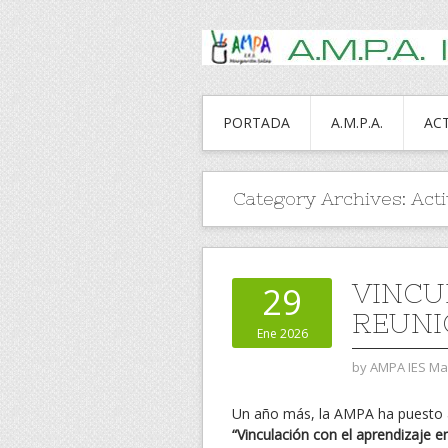
PORTADA
A.M.P.A.
AC
Category Archives:
Act
VINCU
29
REUNI
Ene 2026
by
AMPA IES Mar
Un año más, la AMPA ha puesto a
“Vinculación con el aprendizaje e