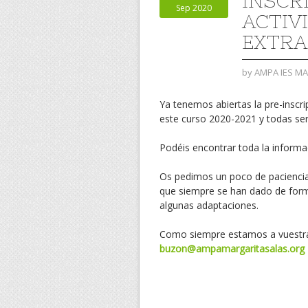
INSCR
Sep 2020
ACTIV
EXTRA
by
AMPA IES M
Ya tenemos abiertas la pre-inscri
este curso 2020-2021 y todas ser
Podéis encontrar toda la informa
Os pedimos un poco de paciencia 
que siempre se han dado de forma 
algunas adaptaciones.
Como siempre estamos a vuestra 
buzon@ampamargaritasalas.org