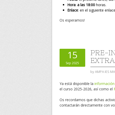
Hora
:
a las 18:00
horas.
Enlace
: en el siguiente enlac
Os esperamos!
PRE-I
15
EXTRA
Sep 2025
by
AMPA IES M
Ya está disponible la
informació
el curso 2025-2026, así como el
Os recordamos que dichas activi
contactarán directamente con vo