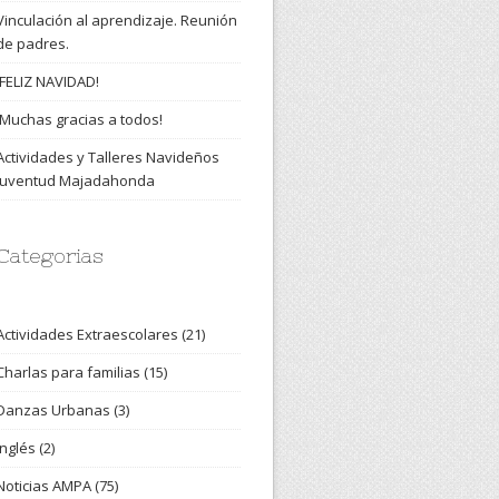
Vinculación al aprendizaje. Reunión
de padres.
¡FELIZ NAVIDAD!
¡Muchas gracias a todos!
Actividades y Talleres Navideños
Juventud Majadahonda
Categorias
Actividades Extraescolares
(21)
Charlas para familias
(15)
Danzas Urbanas
(3)
Inglés
(2)
Noticias AMPA
(75)