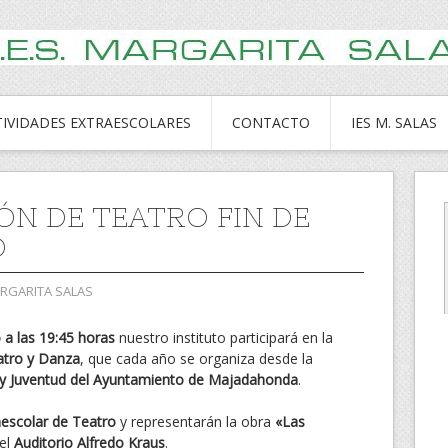
TIVIDADES EXTRAESCOLARES
CONTACTO
IES M. SALAS
ÓN DE TEATRO FIN DE
O
ARGARITA SALAS
a las 19:45 horas
nuestro instituto participará en la
atro y Danza
, que cada año se organiza desde la
a y Juventud del Ayuntamiento de Majadahonda
.
aescolar de Teatro
y representarán la obra
«Las
el
Auditorio Alfredo Kraus
.