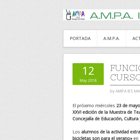
PORTADA
A.M.P.A.
AC
FUNCI
12
CURS
May 2018
by
AMPA IES M
El próximo miércoles
23 de mayo 
XXVI edición de la Muestra de Te
Concejalía de Educación, Cultur
Los
alumnos de la actividad extr
bicicletas son para el verano»
en 