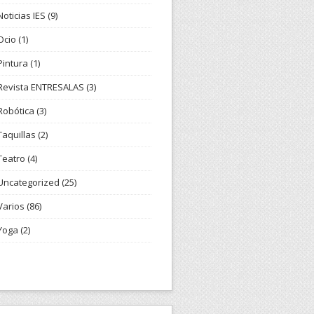
Noticias IES
(9)
Ocio
(1)
Pintura
(1)
Revista ENTRESALAS
(3)
Robótica
(3)
Taquillas
(2)
Teatro
(4)
Uncategorized
(25)
Varios
(86)
Yoga
(2)