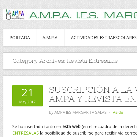
PORTADA
A.M.P.A.
ACTIVIDADES EXTRAESCOLARES
Category Archives:
Revista Entresalas
SUSCRIPCIÓN A LA 
21
AMPA Y REVISTA E
May 2017
by
AMPA IES MARGARITA SALAS
⋅
Aside
Se ha insertado tanto en
esta web
(en el recuadro de la derec
ENTRESALAS
la posibilidad de suscribirse para recibir via corre