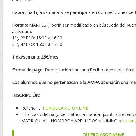
Habrá una Liga semanal y se participará en Competiciones de 
Horario:
MARTES (Podría ser modificado en búsqueda del buen
actividad).
1º y 2º ESO: 15:00 a 16:00.
3º y 4º ESO: 16:00 a 17:00.
1 día/semana: 25€/mes
Forma de pago:
Domiciliación bancaria.Recibo mensual a final
Los alumnos que no pertenezcan a la AMPA abonarán una matr
INSCRIPCIÓN
:
Rellenar el
FORMULARIO ONLINE
En el caso del pago de matrícula mandar justificante banc
MATRICULA + NOMBRE Y APELLIDOS ALUMNO a
buzon
QUIERO ASOCIARME