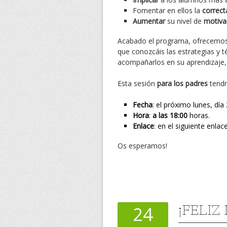
Fomentar en ellos la
correct
Aumentar
su nivel de
motiva
Acabado el programa, ofrecemo
que conozcáis las estrategias y 
acompañarlos en su aprendizaje, 
Esta sesión
para los padres
tendr
Fecha
: el próximo lunes, día
Hora
:
a las 18:00
horas.
Enlace
: en el siguiente enlac
Os esperamos!
¡FELIZ
24