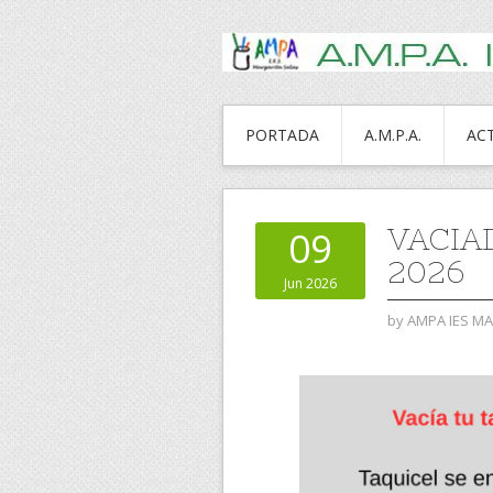
PORTADA
A.M.P.A.
AC
VACIA
09
2026
Jun 2026
by
AMPA IES M