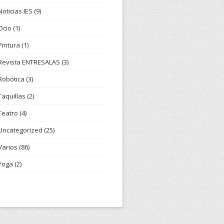
Noticias IES
(9)
Ocio
(1)
Pintura
(1)
Revista ENTRESALAS
(3)
Robótica
(3)
Taquillas
(2)
Teatro
(4)
Uncategorized
(25)
Varios
(86)
Yoga
(2)