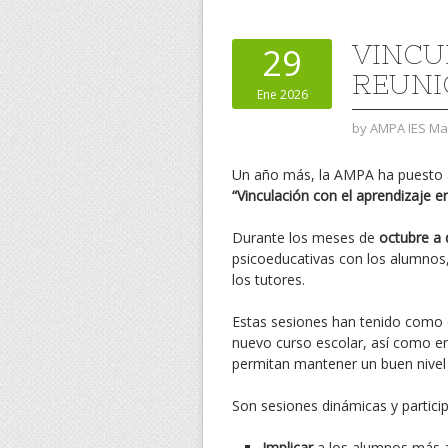
VINCU
29
REUNI
Ene 2026
by
AMPA IES Mar
Un año más, la AMPA ha puesto a
“Vinculación con el aprendizaje e
Durante los meses de
octubre a 
psicoeducativas con los alumnos, 
los tutores.
Estas sesiones han tenido como
nuevo curso escolar, así como e
permitan mantener un buen nivel 
Son sesiones dinámicas y particip
Implicar
a los alumnos más 