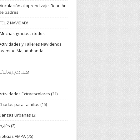
Vinculación al aprendizaje. Reunión
de padres.
¡FELIZ NAVIDAD!
¡Muchas gracias a todos!
Actividades y Talleres Navideños
Juventud Majadahonda
Categorias
Actividades Extraescolares
(21)
Charlas para familias
(15)
Danzas Urbanas
(3)
Inglés
(2)
Noticias AMPA
(75)