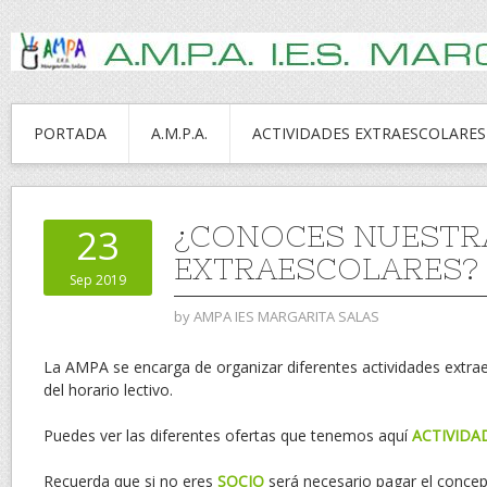
PORTADA
A.M.P.A.
ACTIVIDADES EXTRAESCOLARES
¿CONOCES NUESTR
23
EXTRAESCOLARES?
Sep 2019
by
AMPA IES MARGARITA SALAS
La AMPA se encarga de organizar diferentes actividades extra
del horario lectivo.
Puedes ver las diferentes ofertas que tenemos aquí
ACTIVIDA
Recuerda que si no eres
SOCIO
será necesario pagar el conc